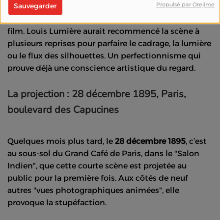
Propulsé par Orejime
Sauvegarder
Fait fascinant : il existe
au moins trois versions
du
film. Louis Lumière aurait recommencé la scène à
plusieurs reprises pour parfaire le cadrage, la lumière
ou le flux des silhouettes. Un perfectionnisme qui
prouve déjà une conscience artistique du regard.
La projection : 28 décembre 1895, Paris,
boulevard des Capucines
Quelques mois plus tard, le
28 décembre 1895
, c’est
au sous-sol du Grand Café de Paris, dans le "Salon
Indien", que cette courte scène est projetée au
public pour la première fois. Aux côtés de neuf
autres "vues photographiques animées", elle
provoque la stupéfaction.