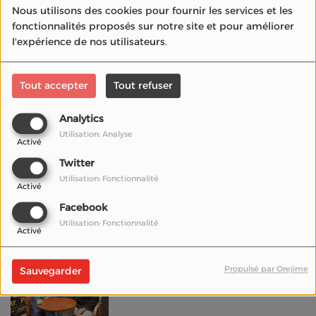
Nous utilisons des cookies pour fournir les services et les
avec Johnny Deep
fonctionnalités proposés sur notre site et pour améliorer
l'expérience de nos utilisateurs.
#cannes2023 Thierry
Tout accepter
Tout refuser
Fremaux face aux
journalistes
Analytics
Utilisation: Analyse
Activé
Twitter
1083, les Jeans 100%
Utilisation: Fonctionnalité
français au festival de
Activé
Cannes 2023
Facebook
Utilisation: Fonctionnalité
Activé
Avant d'aller
Propulsé par Orejime
Sauvegarder
voir....Babylon de
Damien Chazelle