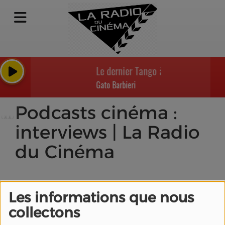
Le dernier Tango à Paris - Last Tang
Gato Barbieri
Podcasts cinéma :
interviews | La Radio
du Cinéma
Les informations que nous
collectons
#cannes2023 "Jeanne
du Barry" de Maïwenn