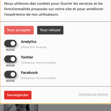
Nous utilisons des cookies pour fournir les services et les
Romuald Boulanger
fonctionnalités proposés sur notre site et pour améliorer
l'expérience de nos utilisateurs.
Newtopia, la société
Tout accepter
Tout refuser
de production de
Marion Cotillard, Cyril
Analytics
Dion et Magali Payen
Utilisation: Analyse
Activé
Twitter
Jeff Domenech,
Utilisation: Fonctionnalité
réalisateur, ami de
Activé
Jean-Paul Belmondo
Facebook
Utilisation: Fonctionnalité
Activé
Jenna Suru, directrice
Propulsé par Orejime
Sauvegarder
du Paris International
Film Festival