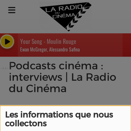
Your Song - Moulin Rouge
Ewan McGregor, Alessandro Safina
Podcasts cinéma :
interviews | La Radio
du Cinéma
Les informations que nous
collectons
Mel Gibson, animateur
de radio pour