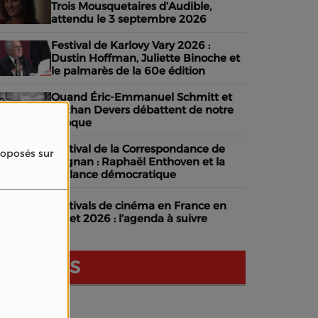
Trois Mousquetaires d’Audible,
attendu le 3 septembre 2026
Festival de Karlovy Vary 2026 :
Dustin Hoffman, Juliette Binoche et
le palmarès de la 60e édition
Quand Éric-Emmanuel Schmitt et
Nathan Devers débattent de notre
époque
Festival de la Correspondance de
proposés sur
Grignan : Raphaël Enthoven et la
vigilance démocratique
Festivals de cinéma en France en
juillet 2026 : l’agenda à suivre
NOS AVIS
dhérer