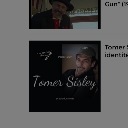
Gun" (1
septem
Tomer S
identit