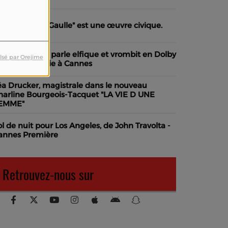
La Bataille de Gaulle" est une œuvre civique.
uand Cannes parle elfique et vrombit en Dolby
lsé par Orejime
tmos - Jérémie à Cannes
éa Drucker, magistrale dans le nouveau
harline Bourgeois-Tacquet "LA VIE D UNE
EMME"
ol de nuit pour Los Angeles, de John Travolta -
annes Première
Retrouvez-nous sur