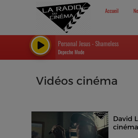
Accueil
N
Personal Jesus - Shameless
Depeche Mode
Vidéos cinéma
David L
cinéma 