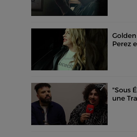
Golden 
Perez e
"Sous É
une Tra