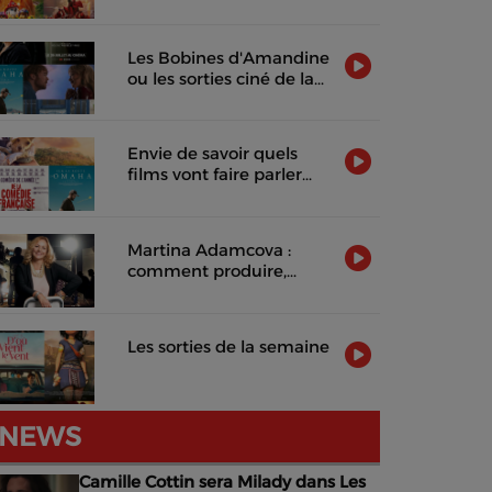
2026
Les Bobines d'Amandine
ou les sorties ciné de la
semaine !
Envie de savoir quels
films vont faire parler
d'eux cette semaine ?
Martina Adamcova :
comment produire,
distribuer et rentabiliser
un film indépendant
Les sorties de la semaine
NEWS
Camille Cottin sera Milady dans Les