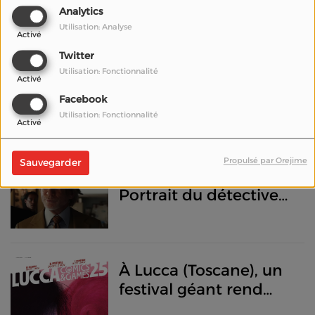
retrouvera Spielberg
Analytics
en 2026 !
Utilisation: Analyse
Activé
Twitter
Utilisation: Fonctionnalité
Ouverture du Festival
Activé
Lumière 2025 à Lyon
Facebook
Utilisation: Fonctionnalité
Activé
Propulsé par Orejime
Sauvegarder
Qui est Benoit Blanc ?
Portrait du détective
star de la saga À
couteaux tirés
À Lucca (Toscane), un
festival géant rend
hommage à la bande