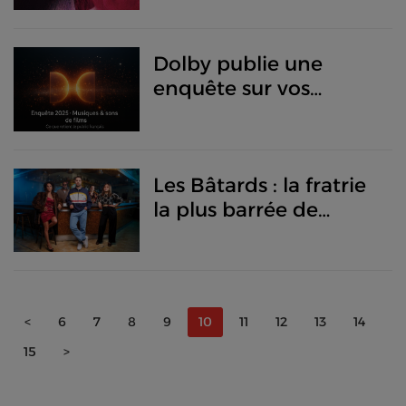
dessinée française
avec un programme
Dolby publie une
exceptionnel mêlant
enquête sur vos
mangas, pop culture,
musiques et sons de
cinéma et jeux vidéo.
films préférés
Les Bâtards : la fratrie
la plus barrée de
l’année débarque sur
Prime Video
<
6
7
8
9
10
11
12
13
14
15
>