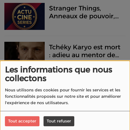
Stranger Things,
Anneaux de pouvoir,
Devenir Margot... les
séries événements de
novembre 2025
Tchéky Karyo est mort
: adieu au mentor de
Nikita et à une gueule
Les informations que nous
du cinéma Français
collectons
K-pop sur grand écran
Nous utilisons des cookies pour fournir les services et les
: MONSTA X célèbre
fonctionnalités proposés sur notre site et pour améliorer
ses 10 ans avec un
l'expérience de nos utilisateurs.
show filmé immersif
au cinéma
Tout accepter
Tout refuser
À 94 ans John Williams