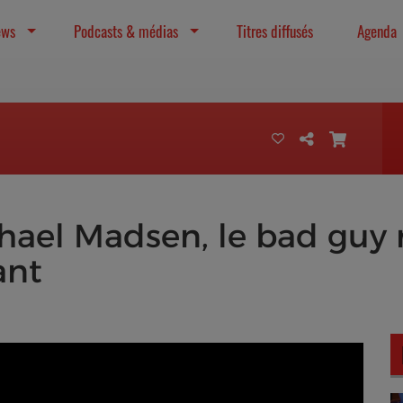
ews
Podcasts & médias
Titres diffusés
Agenda
chael Madsen, le bad guy
ant