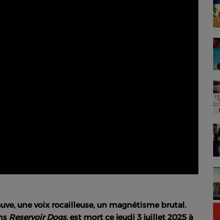
uve, une voix rocailleuse, un magnétisme brutal.
ans
Reservoir Dogs
, est mort ce jeudi 3 juillet 2025 à