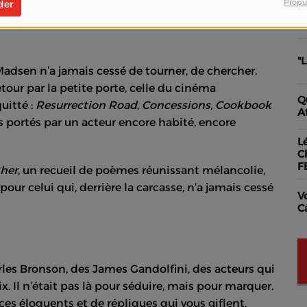
Propu
der
 & Wesson.
A
"
Madsen n’a jamais cessé de tourner, de chercher.
tour par la petite porte, celle du cinéma
Q
uitté :
Resurrection Road
,
Concessions
,
Cookbook
A
s portés par un acteur encore habité, encore
L
C
F
ther
, un recueil de poèmes réunissant mélancolie,
ur celui qui, derrière la carcasse, n’a jamais cessé
V
C
les Bronson, des James Gandolfini, des acteurs qui
. Il n’était pas là pour séduire, mais pour marquer.
ences éloquents et de répliques qui vous giflent.