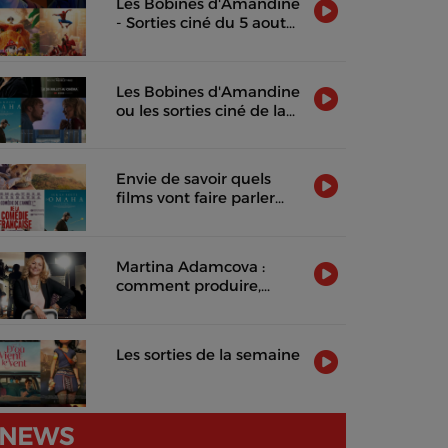
Les Bobines d'Amandine
- Sorties ciné du 5 aout
2026
Les Bobines d'Amandine
ou les sorties ciné de la
semaine !
Envie de savoir quels
films vont faire parler
d'eux cette semaine ?
Martina Adamcova :
comment produire,
distribuer et rentabiliser
un film indépendant
Les sorties de la semaine
NEWS