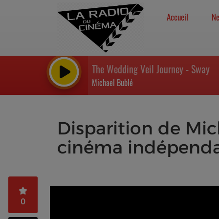
Accueil
N
The Wedding Veil Journey - Sway
Michael Bublé
Disparition de Mi
cinéma indépend
0