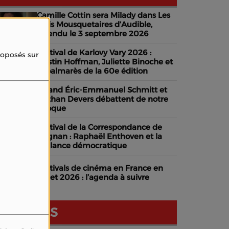
Camille Cottin sera Milady dans Les
Trois Mousquetaires d’Audible,
attendu le 3 septembre 2026
Festival de Karlovy Vary 2026 :
proposés sur
Dustin Hoffman, Juliette Binoche et
le palmarès de la 60e édition
Quand Éric-Emmanuel Schmitt et
Nathan Devers débattent de notre
époque
Festival de la Correspondance de
Grignan : Raphaël Enthoven et la
vigilance démocratique
Festivals de cinéma en France en
juillet 2026 : l’agenda à suivre
NOS AVIS