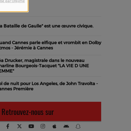
lsé par Orejime
dhérer
La Bataille de Gaulle" est une œuvre civique.
uand Cannes parle elfique et vrombit en Dolby
tmos - Jérémie à Cannes
éa Drucker, magistrale dans le nouveau
harline Bourgeois-Tacquet "LA VIE D UNE
EMME"
ol de nuit pour Los Angeles, de John Travolta -
annes Première
Retrouvez-nous sur