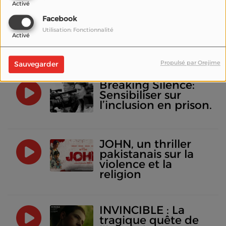
Activé
Daria Zueva: From
Facebook
Theatre to the
Utilisation: Fonctionnalité
Activé
power of a Woman
on Screen
Propulsé par Orejime
Sauvegarder
Breaking Silence:
Sensibiliser sur
l’inclusion en prison.
JOHN, un thriller
pakistanais sur la
violence et la
religion
INVINCIBLE : La
tragique quête de