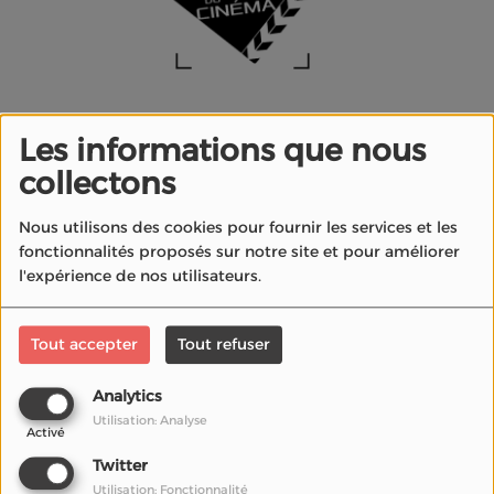
La Radio du Cinéma
presents podcasts and
Les informations que nous
interviews with filmmakers, actors, composers,
collectons
producers and cinema professionals.
Available for free streaming and download, these
Nous utilisons des cookies pour fournir les services et les
conversations explore film, music, festivals and the
fonctionnalités proposés sur notre site et pour améliorer
l'expérience de nos utilisateurs.
creative stories behind the screen.
Bear Damen’s
Tout accepter
Tout refuser
“Synthesize Me”
Electrifies Palm
Analytics
Springs After SXSW
Utilisation: Analyse
Triumph (+ article en
Activé
français)
Twitter
Utilisation: Fonctionnalité