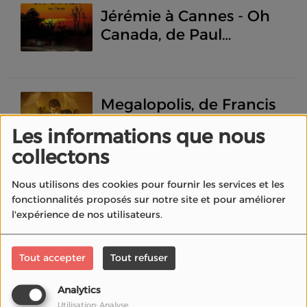
Cannes
Jérémie à Cannes - Oh
Canada, de Paul
Schrader Festival de
Cannes 2024 - En
compétition
Megalopolis, de Francis
Ford Coppola -
Les informations que nous
Compétition officielle
collectons
Festival de Cannes 2024
- La chronique de Laura
Nous utilisons des cookies pour fournir les services et les
Diamant Brut, de Agathe
fonctionnalités proposés sur notre site et pour améliorer
Riedinger Festival de
l'expérience de nos utilisateurs.
Cannes 2024 - En
compétition - Jérémie à
Tout accepter
Tout refuser
Cannes
Red Road, de Andrea
Analytics
Arnold Quinzaine des
Utilisation: Analyse