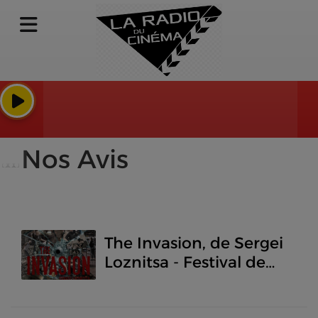
Le Seigneur 
Bear McCreary/
Nos Avis
The Invasion, de Sergei
Loznitsa - Festival de
Cannes 2024 -Séances
spéciales - Jérémie à