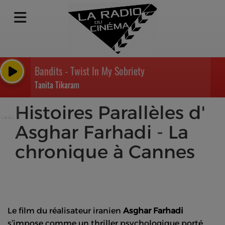
Bandits - Twist In My Sobriety
Tanita Tikaram
Histoires Parallèles d'
Asghar Farhadi - La
chronique à Cannes
Le film du réalisateur iranien
Asghar
Farhadi
s’impose comme un thriller psychologique porté