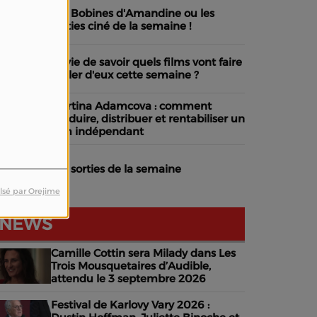
Les Bobines d'Amandine ou les
sorties ciné de la semaine !
Envie de savoir quels films vont faire
parler d'eux cette semaine ?
Martina Adamcova : comment
produire, distribuer et rentabiliser un
film indépendant
Les sorties de la semaine
lsé par Orejime
NEWS
Camille Cottin sera Milady dans Les
Trois Mousquetaires d’Audible,
attendu le 3 septembre 2026
Festival de Karlovy Vary 2026 :