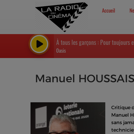
Accueil
N
À tous les garçons : Pour toujours 
Oasis
Manuel HOUSSAI
Critique 
Manuel Ho
sans jamai
technicie