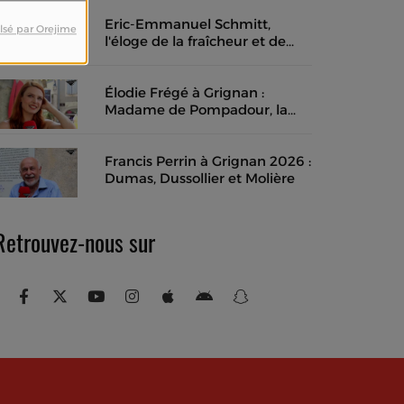
Eric-Emmanuel Schmitt,
lsé par Orejime
l'éloge de la fraîcheur et de
l'instant présent
Élodie Frégé à Grignan :
Madame de Pompadour, la
musique des mots et un rêve
de cinéma en costume
Francis Perrin à Grignan 2026 :
Dumas, Dussollier et Molière
Retrouvez-nous sur