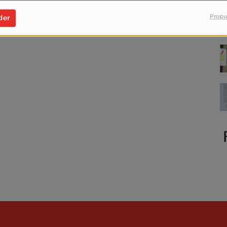
Propu
der