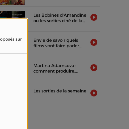
2026
Les Bobines d'Amandine
ou les sorties ciné de la
semaine !
proposés sur
Envie de savoir quels
films vont faire parler
d'eux cette semaine ?
Martina Adamcova :
comment produire,
distribuer et rentabiliser
un film indépendant
Les sorties de la semaine
Vidéos